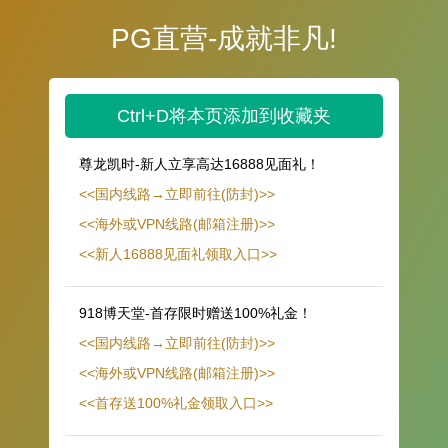
PG直营-成就非凡!
Ctrl+D将本页添加到收藏夹
尊龙凯时-新人立享高达16888见面礼！
<<国内线路→立即前往(防封)>>
<<海外或VPN线路(邮箱注册)>>
<<新人16888见面礼领取入口>>
918博天堂-首存限时赠送100%礼金！
<<国内线路→立即前往(防封)>>
<<海外或VPN线路(邮箱注册)>>
<<首存送100%礼金领取入口>>