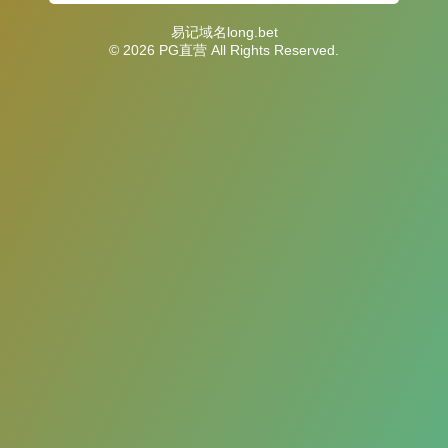
易记域名long.bet
© 2026 PG直营 All Rights Reserved.